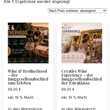
Nach
Alle 5 Ergebnisse werden angezeigt
Preis
sortiert:
absteigend
Wine & Brotherhood
Creative Wine
– der
Experience – der
Junggesellenabschied
Junggesellenabschied
zum Erleben
der Extraklasse
69,00
€
69,00
€
inkl. 19 % MwSt.
inkl. 19 % MwSt.
In den Warenkorb
In den Warenkorb