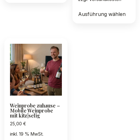
Diese
Ausführung wählen
Produ
weist
mehre
Varia
auf.
Die
Optio
könn
auf
der
Produ
gewäh
Weinprobe zuhause –
werd
Mobile Weinprobe
mit kitz|selig
25,00
€
inkl. 19 % MwSt.