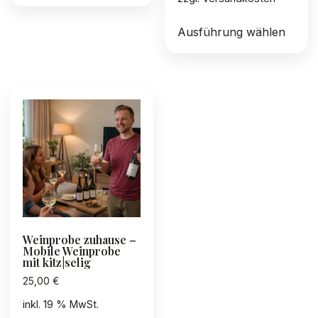
Diese
Ausführung wählen
Produ
weist
mehre
Varia
auf.
Die
Optio
könn
auf
der
Produ
gewäh
Weinprobe zuhause –
werd
Mobile Weinprobe
mit kitz|selig
25,00
€
inkl. 19 % MwSt.