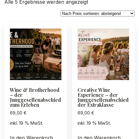
Nach
Alle 5 Ergebnisse werden angezeigt
Preis
sortiert:
absteigend
Wine & Brotherhood
Creative Wine
– der
Experience – der
Junggesellenabschied
Junggesellenabschied
zum Erleben
der Extraklasse
69,00
€
69,00
€
inkl. 19 % MwSt.
inkl. 19 % MwSt.
In den Warenkorb
In den Warenkorb