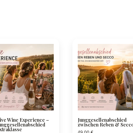
ive Wine Experience –
Junggesellenabschied
unggesellenabschied
zwischen Reben & Secc
xtraklasse
49,00
€