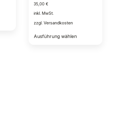
35,00
€
inkl. MwSt.
zzgl.
Versandkosten
Dieses
Ausführung wählen
Produkt
weist
mehrere
Varianten
auf.
Die
Optionen
können
auf
der
Produktseite
gewählt
werden