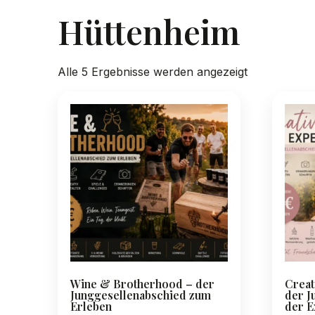
Hüttenheim
Nach
Alle 5 Ergebnisse werden angezeigt
Preis
sortiert:
absteigend
Wine & Brotherhood – der
Creat
Junggesellenabschied zum
der J
Erleben
der E