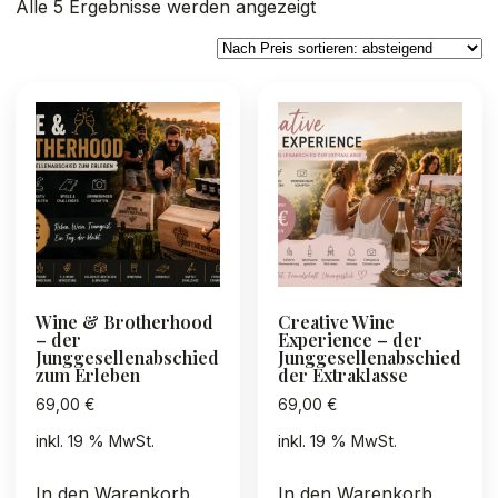
Nach
Alle 5 Ergebnisse werden angezeigt
Preis
sortiert:
absteigend
Wine & Brotherhood
Creative Wine
– der
Experience – der
Junggesellenabschied
Junggesellenabschied
zum Erleben
der Extraklasse
69,00
€
69,00
€
inkl. 19 % MwSt.
inkl. 19 % MwSt.
In den Warenkorb
In den Warenkorb