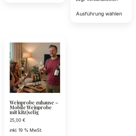
Diese
Ausführung wählen
Produ
weist
mehre
Varia
auf.
Die
Optio
könn
auf
der
Produ
gewäh
Weinprobe zuhause –
werd
Mobile Weinprobe
mit kitz|selig
25,00
€
inkl. 19 % MwSt.