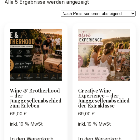
Nach
Alle 5 Ergebnisse werden angezeigt
Preis
sortiert:
absteigend
Wine & Brotherhood
Creative Wine
– der
Experience – der
Junggesellenabschied
Junggesellenabschied
zum Erleben
der Extraklasse
69,00
€
69,00
€
inkl. 19 % MwSt.
inkl. 19 % MwSt.
In den Warenkorb
In den Warenkorb