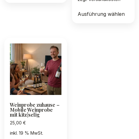
Diese
Ausführung wählen
Produ
weist
mehre
Varia
auf.
Die
Optio
könn
auf
der
Produ
gewäh
Weinprobe zuhause –
werd
Mobile Weinprobe
mit kitz|selig
25,00
€
inkl. 19 % MwSt.