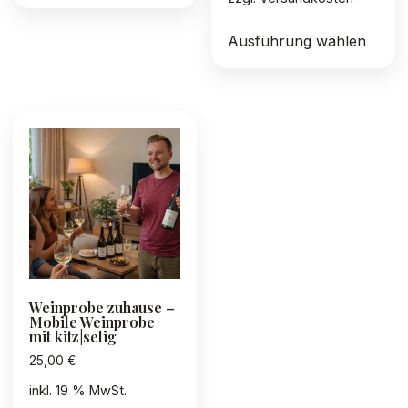
Diese
Ausführung wählen
Produ
weist
mehre
Varia
auf.
Die
Optio
könn
auf
der
Produ
gewäh
Weinprobe zuhause –
werd
Mobile Weinprobe
mit kitz|selig
25,00
€
inkl. 19 % MwSt.