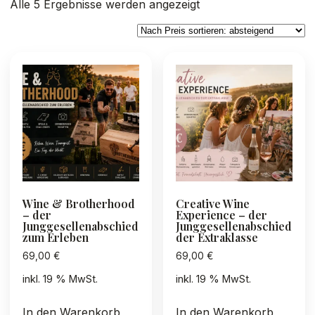
Nach
Alle 5 Ergebnisse werden angezeigt
Preis
sortiert:
absteigend
Wine & Brotherhood
Creative Wine
– der
Experience – der
Junggesellenabschied
Junggesellenabschied
zum Erleben
der Extraklasse
69,00
€
69,00
€
inkl. 19 % MwSt.
inkl. 19 % MwSt.
In den Warenkorb
In den Warenkorb