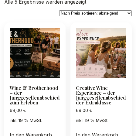
Nach
Alle 5 Ergebnisse werden angezeigt
Preis
sortiert:
absteigend
Wine & Brotherhood
Creative Wine
– der
Experience – der
Junggesellenabschied
Junggesellenabschied
zum Erleben
der Extraklasse
69,00
€
69,00
€
inkl. 19 % MwSt.
inkl. 19 % MwSt.
In den Warenkorb
In den Warenkorb