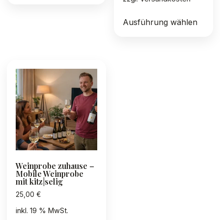
Diese
Ausführung wählen
Produ
weist
mehre
Varia
auf.
Die
Optio
könn
auf
der
Produ
gewäh
Weinprobe zuhause –
werd
Mobile Weinprobe
mit kitz|selig
25,00
€
inkl. 19 % MwSt.