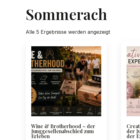
Sommerach
Nach
Alle 5 Ergebnisse werden angezeigt
Preis
sortiert:
absteigend
Wine & Brotherhood – der
Creat
Junggesellenabschied zum
der J
Erleben
der E