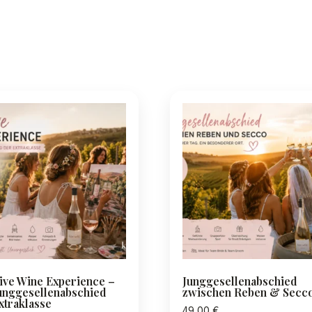
ive Wine Experience –
Junggesellenabschied
unggesellenabschied
zwischen Reben & Secc
xtraklasse
49,00
€