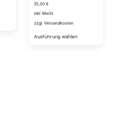
35,00
€
inkl. MwSt.
zzgl.
Versandkosten
Dieses
Ausführung wählen
Produkt
weist
mehrere
Varianten
auf.
Die
Optionen
können
auf
der
Produktseite
gewählt
werden