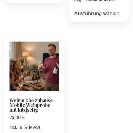
Diese
Ausführung wählen
Produ
weist
mehre
Varia
auf.
Die
Optio
könn
auf
der
Produ
gewäh
Weinprobe zuhause –
werd
Mobile Weinprobe
mit kitz|selig
25,00
€
inkl. 19 % MwSt.