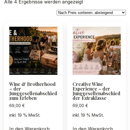
Nach
Alle 4 Ergebnisse werden angezeigt
Preis
sortiert:
absteigend
Wine & Brotherhood
Creative Wine
– der
Experience – der
Junggesellenabschied
Junggesellenabschied
zum Erleben
der Extraklasse
69,00
€
69,00
€
inkl. 19 % MwSt.
inkl. 19 % MwSt.
In den Warenkorb
In den Warenkorb