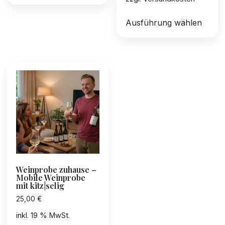
Diese
Ausführung wählen
Produ
weist
mehre
Varia
auf.
Die
Optio
könn
auf
der
Produ
gewäh
Weinprobe zuhause –
werd
Mobile Weinprobe
mit kitz|selig
25,00
€
inkl. 19 % MwSt.