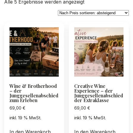
Nach
Alle 5 Ergebnisse werden angezeigt
Preis
sortiert:
absteigend
Wine & Brotherhood
Creative Wine
– der
Experience – der
Junggesellenabschied
Junggesellenabschied
zum Erleben
der Extraklasse
69,00
€
69,00
€
inkl. 19 % MwSt.
inkl. 19 % MwSt.
In den Warenkorb
In den Warenkorb