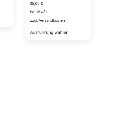
35,00
€
inkl. MwSt.
zzgl.
Versandkosten
Dieses
Ausführung wählen
Produkt
weist
mehrere
Varianten
auf.
Die
Optionen
können
auf
der
Produktseite
gewählt
werden