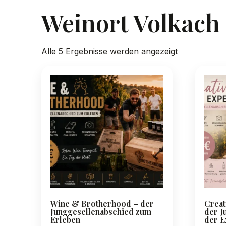
Weinort Volkach
Nach
Alle 5 Ergebnisse werden angezeigt
Preis
sortiert:
absteigend
Wine & Brotherhood – der
Creat
Junggesellenabschied zum
der J
Erleben
der E