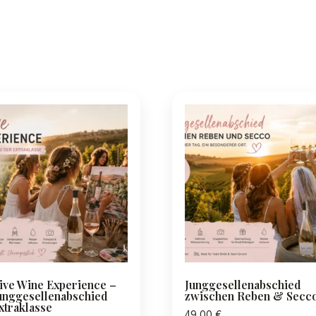
ive Wine Experience –
Junggesellenabschied
unggesellenabschied
zwischen Reben & Secc
xtraklasse
49,00
€