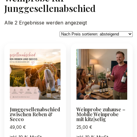
Junggesellenabschied
Nach
Alle 2 Ergebnisse werden angezeigt
Preis
sortiert:
absteigend
Junggesellenabschied
Weinprobe zuhause –
zwischen Reben &
Mobile Weinprobe
Secco
mit kitz|selig
49,00
€
25,00
€