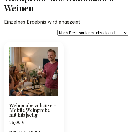
Weinen
Einzelnes Ergebnis wird angezeigt
Weinprobe zuhause –
Mobile Weinprobe
mit kitz|selig
25,00
€