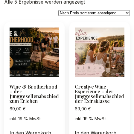
Nach
Alle 5 Ergebnisse werden angezeigt
Preis
sortiert:
absteigend
Wine & Brotherhood
Creative Wine
– der
Experience – der
Junggesellenabschied
Junggesellenabschied
zum Erleben
der Extraklasse
69,00
€
69,00
€
inkl. 19 % MwSt.
inkl. 19 % MwSt.
In den Warenkorb
In den Warenkorb