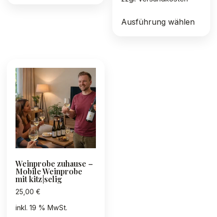
Diese
Ausführung wählen
Produ
weist
mehre
Varia
auf.
Die
Optio
könn
auf
der
Produ
gewäh
Weinprobe zuhause –
werd
Mobile Weinprobe
mit kitz|selig
25,00
€
inkl. 19 % MwSt.