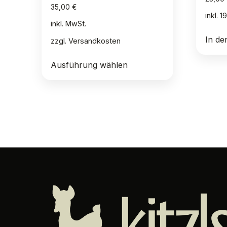
35,00
€
inkl. 
inkl. MwSt.
In d
zzgl.
Versandkosten
Dieses
Ausführung wählen
Produkt
weist
mehrere
Varianten
auf.
Die
Optionen
können
auf
der
Produktseite
gewählt
werden