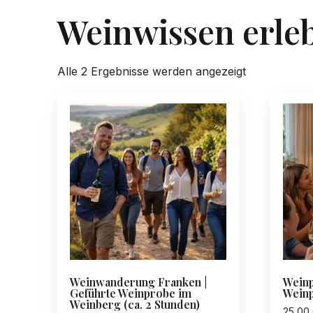
Weinwissen erle
Nach
Alle 2 Ergebnisse werden angezeigt
Preis
sortiert:
absteigend
Weinwanderung Franken |
Weinp
Geführte Weinprobe im
Weinp
Weinberg (ca. 2 Stunden)
25,00