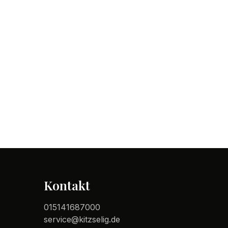
Kontakt
015141687000
service@kitzselig.de