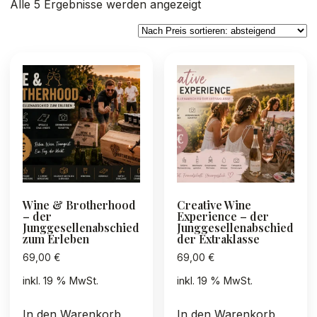
Nach
Alle 5 Ergebnisse werden angezeigt
Preis
sortiert:
absteigend
Wine & Brotherhood
Creative Wine
– der
Experience – der
Junggesellenabschied
Junggesellenabschied
zum Erleben
der Extraklasse
69,00
€
69,00
€
inkl. 19 % MwSt.
inkl. 19 % MwSt.
In den Warenkorb
In den Warenkorb