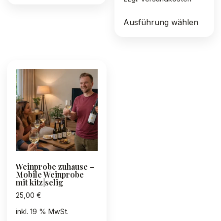
Diese
Ausführung wählen
Produ
weist
mehre
Varia
auf.
Die
Optio
könn
auf
der
Produ
gewäh
Weinprobe zuhause –
werd
Mobile Weinprobe
mit kitz|selig
25,00
€
inkl. 19 % MwSt.