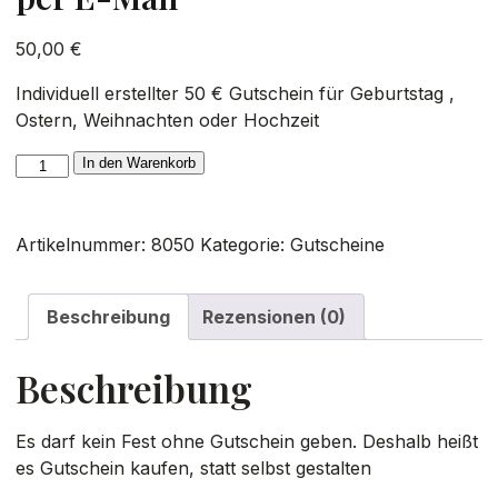
50,00
€
Individuell erstellter 50 € Gutschein für Geburtstag ,
Ostern, Weihnachten oder Hochzeit
50
In den Warenkorb
€
Gutschein
-
Artikelnummer:
8050
Kategorie:
Gutscheine
Druckversion
per
Beschreibung
Rezensionen (0)
E-
Mail
Beschreibung
Menge
Es darf kein Fest ohne Gutschein geben. Deshalb heißt
es Gutschein kaufen, statt selbst gestalten