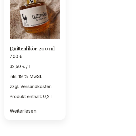
Quittenlikör 200 ml
7,00
€
32,50
€
/
l
inkl. 19 % MwSt.
zzgl.
Versandkosten
Produkt enthält: 0,2
l
Weiterlesen